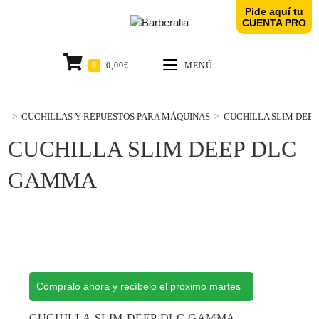
Pide aquí tu
CUENTA PRO
0
0,00
€
MENÚ
>
CUCHILLAS Y REPUESTOS PARA MÁQUINAS
>
CUCHILLA SLIM DEE
CUCHILLA SLIM DEEP DLC
GAMMA
Cómpralo ahora y recíbelo el próximo martes
CUCHILLA SLIM DEEP DLC GAMMA