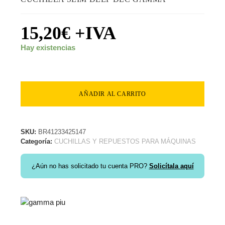
15,20
€
+IVA
Hay existencias
AÑADIR AL CARRITO
SKU:
BR41233425147
Categoría:
CUCHILLAS Y REPUESTOS PARA MÁQUINAS
¿Aún no has solicitado tu cuenta PRO?
Solicítala aquí