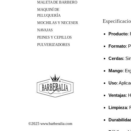
MALETA DE BARBERO
MAQUINÍ DE
PELUQUERÍA
Especificacio
MOCHILAS Y NECESER
NAVAJAS
Producto
:
PEINES Y CEPILLOS
PULVERIZADORES
Formato
: 
Cerdas
: Si
Mango
: Er
Uso
: Aplic
Ventajas
: 
Limpieza
: 
Durabilida
©2025
www.barberalia.com