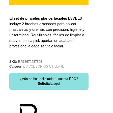
El
set de pinceles planos faciales L3VEL3
incluye 2 brochas diseñadas para aplicar
mascarillas y cremas con precisión, higiene y
uniformidad. Reutilizables, fáciles de limpiar y
suaves con la piel, aportan un acabado
profesional a cada servicio facial.
SKU:
BR75672237595
Categoría:
ACCESORIOS UTILLAJE
¿Aún no has solicitado tu cuenta PRO?
Solicítala aquí