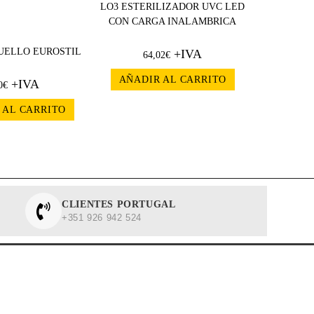
LO3 ESTERILIZADOR UVC LED
CON CARGA INALAMBRICA
CUELLO EUROSTIL
+IVA
64,02
€
AÑADIR AL CARRITO
+IVA
0
€
 AL CARRITO
CLIENTES PORTUGAL
+351 926 942 524
¿ERES PROFESIONAL?
TARIFA PROFESIONAL