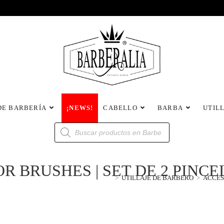
DE BARBERÍA
¡NEWS!
CABELLO
BARBA
UTIL
R BRUSHES | SET DE 2 PINC
>
UTILLAJE DE BARBERO
>
ACCES