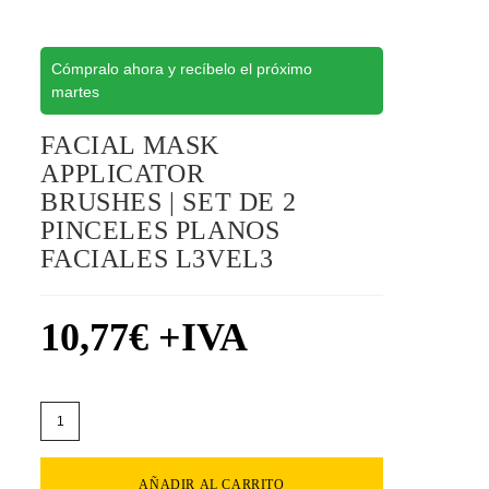
Cómpralo ahora y recíbelo el próximo
martes
FACIAL MASK
APPLICATOR
BRUSHES | SET DE 2
PINCELES PLANOS
FACIALES L3VEL3
10,77
€
+IVA
AÑADIR AL CARRITO