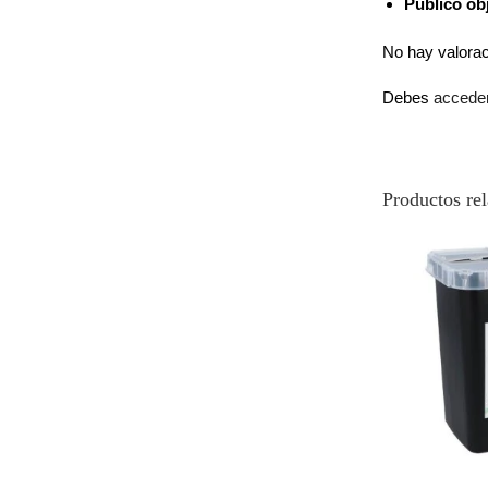
Público ob
No hay valora
Debes
accede
Productos re