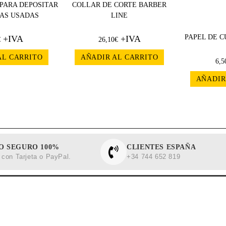
PARA DEPOSITAR
COLLAR DE CORTE BARBER
AS USADAS
LINE
PAPEL DE 
+IVA
+IVA
€
26,10
€
AL CARRITO
AÑADIR AL CARRITO
6,5
AÑADIR
O SEGURO 100%
CLIENTES ESPAÑA
con Tarjeta o PayPal.
+34 744 652 819
NFORMACIÓN
CLIENTES
egal
Contactar con Barberalia