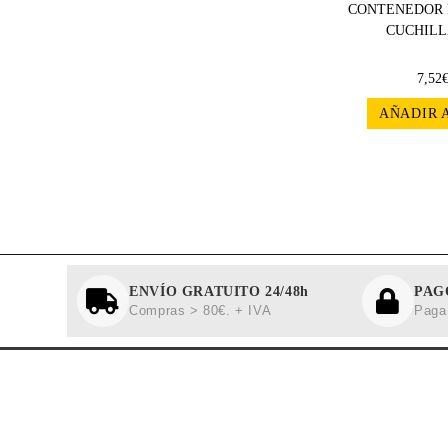
CONTENEDOR 
CUCHILL
7,52
AÑADIR 
ENVÍO GRATUITO 24/48h
PAG
Compras > 80€. + IVA
Paga 
MÁS I
Aviso L