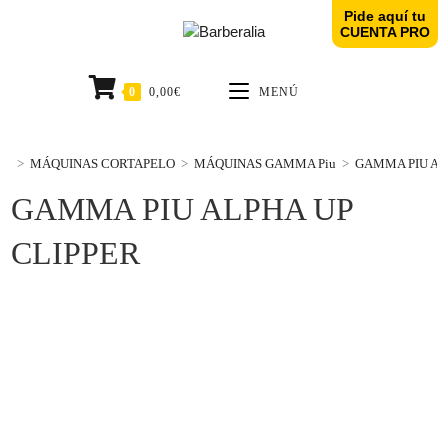
Pide aquí tu
CUENTA PRO
0
0,00
€
MENÚ
>
MÁQUINAS CORTAPELO
>
MÁQUINAS GAMMA Piu
>
GAMMA PIU AL
GAMMA PIU ALPHA UP
CLIPPER