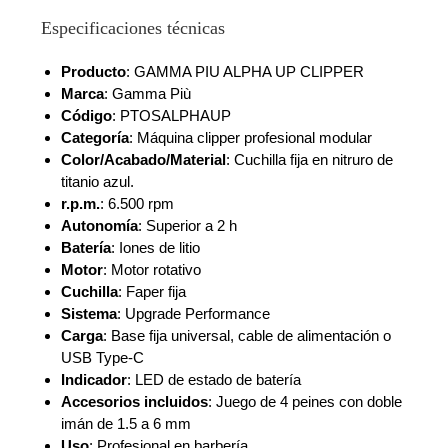
Especificaciones técnicas
Producto
: GAMMA PIU ALPHA UP CLIPPER
Marca
: Gamma Più
Código
: PTOSALPHAUP
Categoría
: Máquina clipper profesional modular
Color/Acabado/Material
: Cuchilla fija en nitruro de
titanio azul.
r.p.m.
: 6.500 rpm
Autonomía
: Superior a 2 h
Batería
: Iones de litio
Motor
: Motor rotativo
Cuchilla
: Faper fija
Sistema
: Upgrade Performance
Carga
: Base fija universal, cable de alimentación o
USB Type-C
Indicador
: LED de estado de batería
Accesorios incluidos
: Juego de 4 peines con doble
imán de 1.5 a 6 mm
Uso
: Profesional en barbería