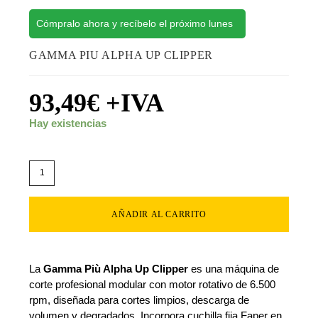
Cómpralo ahora y recíbelo el próximo lunes
GAMMA PIU ALPHA UP CLIPPER
93,49
€
+IVA
Hay existencias
AÑADIR AL CARRITO
La
Gamma Più Alpha Up Clipper
es una máquina de
corte profesional modular con motor rotativo de 6.500
rpm, diseñada para cortes limpios, descarga de
volumen y degradados. Incorpora cuchilla fija Faper en