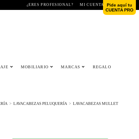
¿ERES PROFESIONAL?
MI CUENTA
Pide aquí tu
CUENTA PRO
LAJE
MOBILIARIO
MARCAS
REGALO
ERÍA
>
LAVACABEZAS PELUQUERÍA
>
LAVACABEZAS MULLET