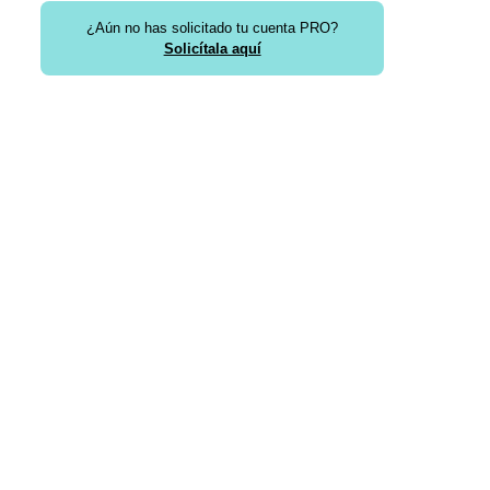
¿Aún no has solicitado tu cuenta PRO?
Solicítala aquí