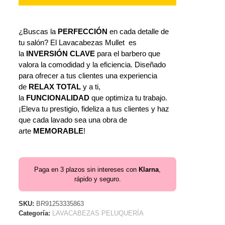
¿Buscas la
PERFECCIÓN
en cada detalle de
tu salón? El Lavacabezas Mullet es
la
INVERSIÓN CLAVE
para el barbero que
valora la comodidad y la eficiencia. Diseñado
para ofrecer a tus clientes una experiencia
de
RELAX TOTAL
y a ti,
la
FUNCIONALIDAD
que optimiza tu trabajo.
¡Eleva tu prestigio, fideliza a tus clientes y haz
que cada lavado sea una obra de
arte
MEMORABLE
!
Paga en 3 plazos sin intereses con
Klarna
,
rápido y seguro.
SKU:
BR91253335863
Categoría:
LAVACABEZAS PELUQUERÍA