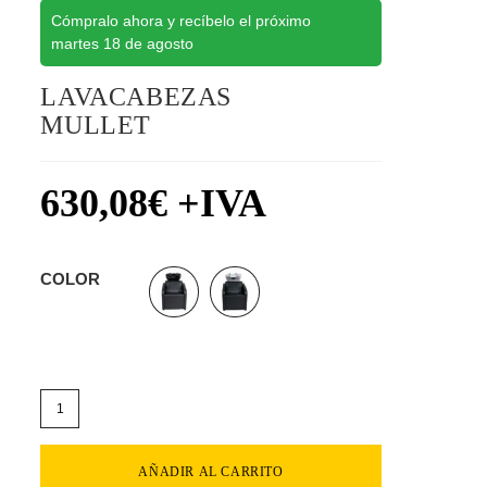
Cómpralo ahora y recíbelo el próximo
martes 18 de agosto
LAVACABEZAS
MULLET
630,08
€
+IVA
COLOR
AÑADIR AL CARRITO