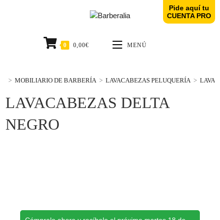
Pide aquí tu
CUENTA PRO
0
0,00
€
MENÚ
>
MOBILIARIO DE BARBERÍA
>
LAVACABEZAS PELUQUERÍA
>
LAVAC
LAVACABEZAS DELTA
NEGRO