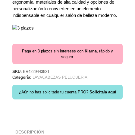
ergonomía, materiales de alta calidad y opciones de
personalización lo convierten en un elemento
indispensable en cualquier salón de belleza moderno.
Paga en 3 plazos sin intereses con
Klarna
, rápido y
seguro.
SKU:
BR4229443821
Categoría:
LAVACABEZAS PELUQUERÍA
¿Aún no has solicitado tu cuenta PRO?
Solicítala aquí
DESCRIPCIÓN