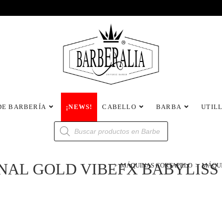
DE BARBERÍA
¡NEWS!
CABELLO
BARBA
UTIL
NAL GOLD VIBEFX BABYLISS
>
MÁQUINAS CORTAPELO
>
MÁQUI