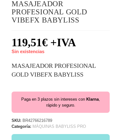
MASAJEADOR
PROFESIONAL GOLD
VIBEFX BABYLISS
119,51
€
+IVA
Sin existencias
MASAJEADOR PROFESIONAL
GOLD VIBEFX BABYLISS
Paga en 3 plazos sin intereses con
Klarna
,
rápido y seguro.
SKU:
BR42766216789
Categoría:
MÁQUINAS BABYLISS PRO