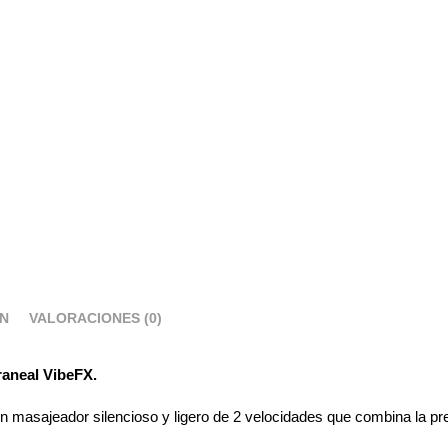
ÓN
VALORACIONES (0)
raneal VibeFX.
n masajeador silencioso y ligero de 2 velocidades que combina la pr