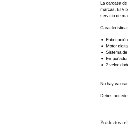
La carcasa de 
marcas. El Vib
servicio de mas
Característica
Fabricación
Motor digita
Sistema de 
Empuñadura 
2 velocidad
No hay valora
Debes
accede
Productos re