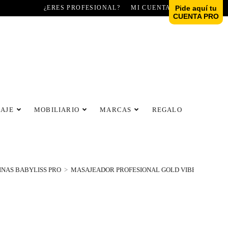
¿ERES PROFESIONAL?
MI CUENTA
Pide aquí tu
CUENTA PRO
LAJE
MOBILIARIO
MARCAS
REGALO
NAS BABYLISS PRO
>
MASAJEADOR PROFESIONAL GOLD VIBEFX BABYL