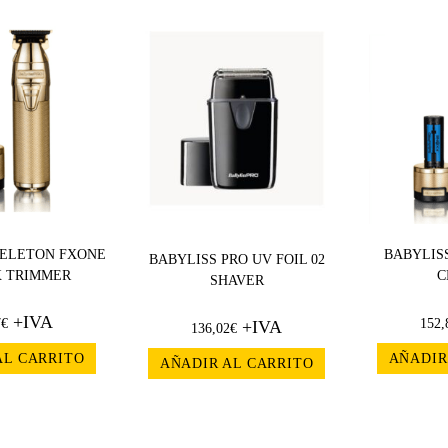
KELETON FXONE
BABYLIS
BABYLISS PRO UV FOIL 02
 TRIMMER
C
SHAVER
+IVA
7
€
152,
+IVA
136,02
€
AL CARRITO
AÑADIR
AÑADIR AL CARRITO