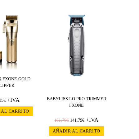
¡OFERT
A!
S FXONE GOLD
LIPPER
BABYLISS LO PRO TRIMMER
+IVA
85
€
FXONE
 AL CARRITO
+IVA
161,79
€
141,79
€
AÑADIR AL CARRITO