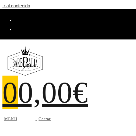
Ir al contenido
0
0,00
€
MENÚ
Cerrar