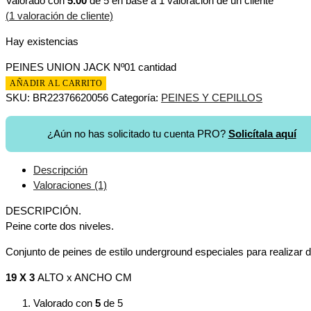
Valorado con
5.00
de 5 en base a
1
valoración de un cliente
(
1
valoración de cliente)
Hay existencias
PEINES UNION JACK Nº01 cantidad
AÑADIR AL CARRITO
SKU:
BR22376620056
Categoría:
PEINES Y CEPILLOS
¿Aún no has solicitado tu cuenta PRO?
Solicítala aquí
Descripción
Valoraciones (1)
DESCRIPCIÓN.
Peine corte dos niveles.
Conjunto de peines de estilo underground especiales para realizar d
19 X 3
ALTO x ANCHO CM
Valorado con
5
de 5