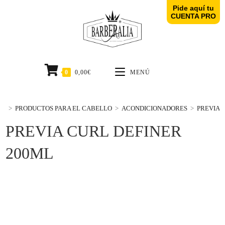
Pide aquí tu
CUENTA PRO
0
0,00
€
MENÚ
>
PRODUCTOS PARA EL CABELLO
>
ACONDICIONADORES
>
PREVIA 
PREVIA CURL DEFINER
200ML