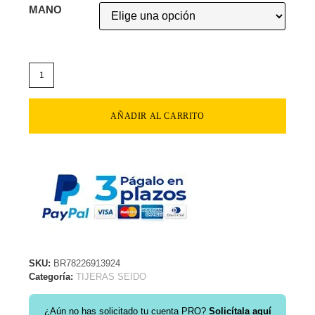
MANO
AÑADIR AL CARRITO
SKU:
BR78226913924
Categoría:
TIJERAS SEIDO
¿Aún no has solicitado tu cuenta PRO?
Solicítala aquí