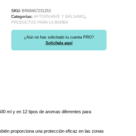
SKU:
BR68467231253
Categorías:
AFTERSHAVE Y BÁLSAMO
,
PRODUCTOS PARA LA BARBA
¿Aún no has solicitado tu cuenta PRO?
Solicítala aquí
00 ml y en 12 tipos de aromas diferentes para
mbién proporciona una protección eficaz en las zonas