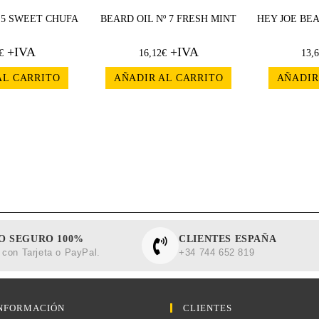
 5 SWEET CHUFA
BEARD OIL Nº 7 FRESH MINT
HEY JOE BE
+IVA
+IVA
€
16,12
€
13,
AL CARRITO
AÑADIR AL CARRITO
AÑADIR
O SEGURO 100%
CLIENTES ESPAÑA
con Tarjeta o PayPal.
+34 744 652 819
NFORMACIÓN
CLIENTES