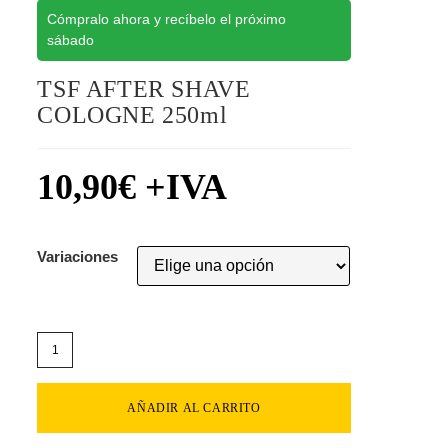
Cómpralo ahora y recíbelo el próximo
sábado
TSF AFTER SHAVE
COLOGNE 250ml
10,90
€
+IVA
Variaciones
AÑADIR AL CARRITO