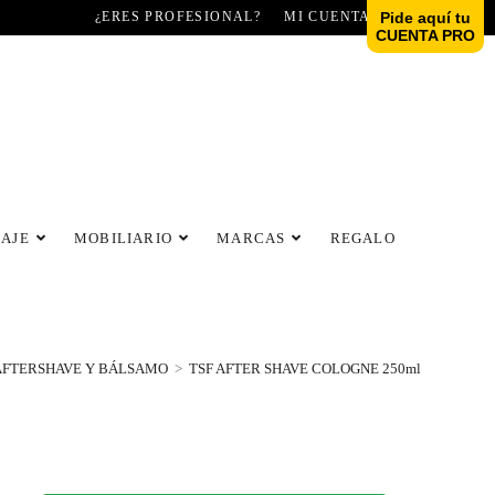
¿ERES PROFESIONAL?
MI CUENTA
Pide aquí tu
CUENTA PRO
LAJE
MOBILIARIO
MARCAS
REGALO
AFTERSHAVE Y BÁLSAMO
>
TSF AFTER SHAVE COLOGNE 250ml