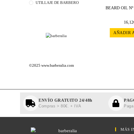
UTILLAJE DE BARBERO
BEARD OIL Nº
16,12
AÑADIR 
©2025
www.barberalia.com
ENVÍO GRATUITO 24/48h
PAG
Compras > 80€. + IVA
Paga 
MÁS I