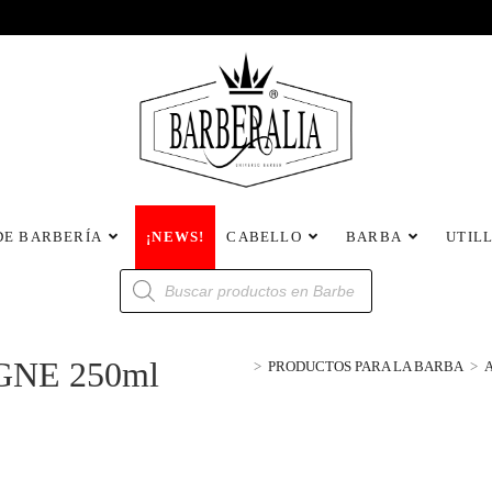
DE BARBERÍA
¡NEWS!
CABELLO
BARBA
UTIL
GNE 250ml
>
PRODUCTOS PARA LA BARBA
>