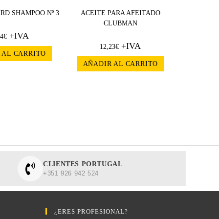
ARD SHAMPOO Nº 3
ACEITE PARA AFEITADO
CLUBMAN
+IVA
64
€
+IVA
12,23
€
 AL CARRITO
AÑADIR AL CARRITO
CLIENTES PORTUGAL
+351 926 942 524
¿ERES PROFESIONAL?