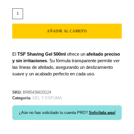
AÑADIR AL CARRITO
El
TSF Shaving Gel 500ml
ofrece un
afeitado preciso
y sin irritaciones
. Su fórmula transparente permite ver
las líneas de afeitado, asegurando un deslizamiento
suave y un acabado perfecto en cada uso.
SKU:
BR85436633124
Categoría:
GEL Y ESPUMA
¿Aún no has solicitado tu cuenta PRO?
Solicítala aquí