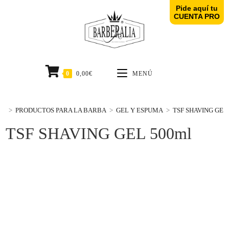
Pide aquí tu
CUENTA PRO
0
0,00
€
MENÚ
>
PRODUCTOS PARA LA BARBA
>
GEL Y ESPUMA
>
TSF SHAVING GEL
TSF SHAVING GEL 500ml