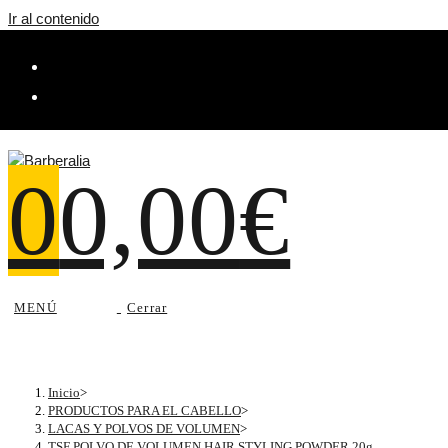
Ir al contenido
0
0,00
€
MENÚ
Cerrar
Inicio
>
PRODUCTOS PARA EL CABELLO
>
LACAS Y POLVOS DE VOLUMEN
>
TSF POLVO DE VOLUMEN HAIR STYLING POWDER 20g