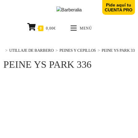
Pide aquí tu
CUENTA PRO
0
0,00
€
MENÚ
>
UTILLAJE DE BARBERO
>
PEINES Y CEPILLOS
>
PEINE YS PARK 336
PEINE YS PARK 336