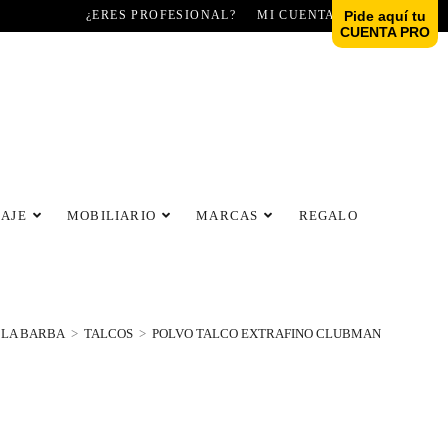
¿ERES PROFESIONAL?
MI CUENTA
Pide aquí tu
CUENTA PRO
LAJE
MOBILIARIO
MARCAS
REGALO
 LA BARBA
>
TALCOS
>
POLVO TALCO EXTRAFINO CLUBMAN