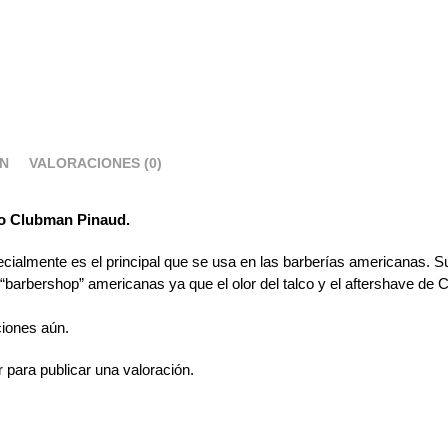
ÓN
VALORACIONES (0)
no Clubman Pinaud.
ecialmente es el principal que se usa en las barberías americanas. 
 “barbershop” americanas ya que el olor del talco y el aftershave d
ciones aún.
r
para publicar una valoración.