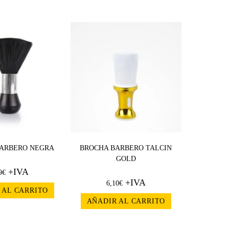
ARBERO NEGRA
BROCHA BARBERO TALCIN
GOLD
+IVA
9
€
+IVA
6,10
€
 AL CARRITO
AÑADIR AL CARRITO