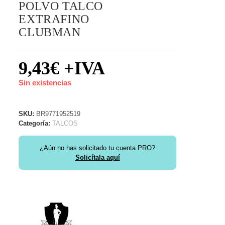
POLVO TALCO
EXTRAFINO
CLUBMAN
9,43
€
+IVA
Sin existencias
SKU:
BR9771952519
Categoría:
TALCOS
¿Aún no has solicitado tu cuenta PRO?
Solicítala aquí