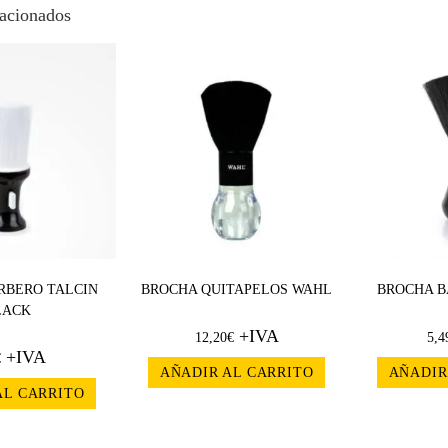
lacionados
RBERO TALCIN
BROCHA QUITAPELOS WAHL
BROCHA B
LACK
+IVA
12,20
€
5,4
+IVA
€
AÑADIR AL CARRITO
AÑADIR
AL CARRITO